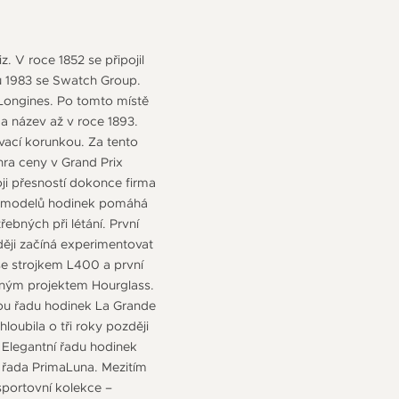
. V roce 1852 se připojil
u 1983 se Swatch Group.
s Longines. Po tomto místě
 a název až v roce 1893.
ovací korunkou. Za tento
hra ceny v Grand Prix
i přesností dokonce firma
n z modelů hodinek pomáhá
ebných při létání. První
ěji začíná experimentovat
se strojkem L400 a první
ajným projektem Hourglass.
vou řadu hodinek La Grande
loubila o tři roky později
 Elegantní řadu hodinek
a řada PrimaLuna. Mezitím
sportovní kolekce –