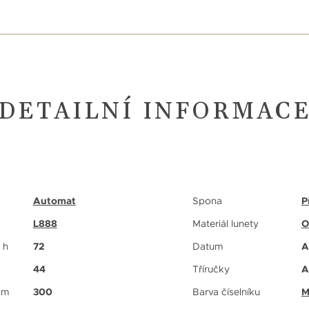
DETAILNÍ INFORMAC
Automat
Spona
P
L888
Materiál lunety
O
 h
72
Datum
A
44
Tříručky
A
 m
300
Barva číselníku
M