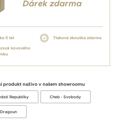
Dárek zdarma
ka 5 let
Tlaková zkouška zdarma
azvuk kovového
amku
si produkt naživo v našem showroomu
městí Republiky
Cheb - Svobody
 Dragoun