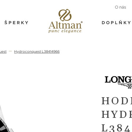
O nás
ŠPERKY
DOPLŇKY
uest
Hydroconquest L38414966
HOD
HYD
L384