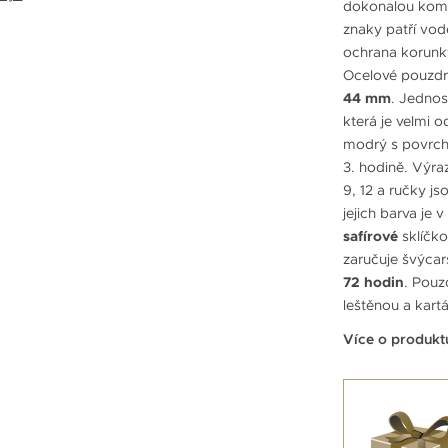
dokonalou kombi
znaky patří vo
ochrana korunk
Ocelové pouzdr
44 mm
. Jedno
která je velmi o
modrý s povrch
3. hodině. Výra
9, 12 a ručky j
jejich barva je 
safírové
sklíčko
zaručuje švýcar
72 hodin
. Pouz
leštěnou a kart
Více o produkt