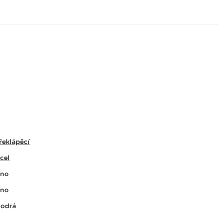
E
řeklápěcí
cel
no
no
odrá