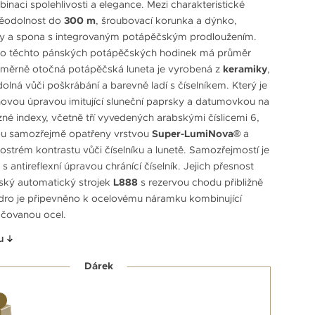
naci spolehlivosti a elegance. Mezi charakteristické
děodolnost do
300 m
, šroubovací korunka a dýnko,
y a spona s integrovaným potápěčským prodloužením.
o těchto pánských potápěčských hodinek má průměr
směrně otočná potápěčská luneta je vyrobená z
keramiky
,
dolná vůči poškrábání a barevně ladí s číselníkem. Který je
ovou úpravou imitující sluneční paprsky a datumovkou na
zné indexy, včetně tří vyvedených arabskými číslicemi 6,
sou samozřejmě opatřeny vrstvou
Super-LumiNova®
a
v ostrém kontrastu vůči číselníku a lunetě. Samozřejmostí je
 s antireflexní úpravou chránící číselník. Jejich přesnost
ský automatický strojek
L888
s rezervou chodu přibližně
dro je připevněno k ocelovému náramku kombinující
áčovanou ocel.
u
Dárek