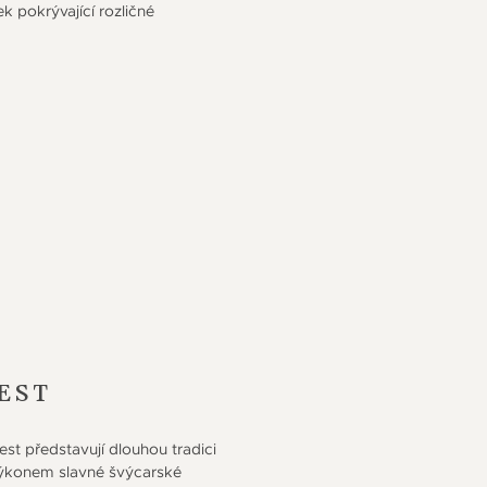
pokrývající rozličné
EST
t představují dlouhou tradici
výkonem slavné švýcarské