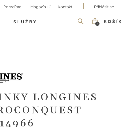
Poradíme
Magazín
Kontakt
Přihlásit se
KOŠÍK
SLUŽBY
0
INKY LONGINES
ROCONQUEST
14966