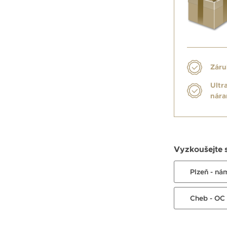
Záru
Ultr
nár
Vyzkoušejte 
Plzeň - ná
Cheb - OC