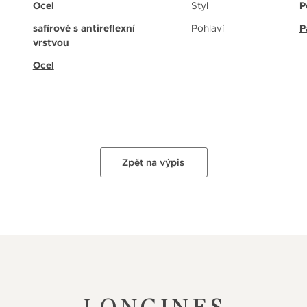
Ocel
Styl
P
safírové s antireflexní
Pohlaví
P
vrstvou
Ocel
Zpět na výpis