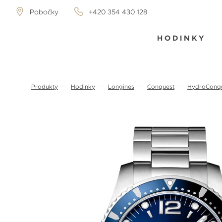
Pobočky
+420 354 430 128
HODINKY
Produkty
Hodinky
Longines
Conquest
HydroConq