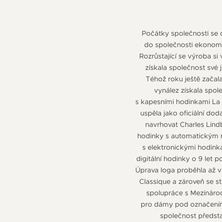
Počátky společnosti se d
do společnosti ekonom 
Rozrůstající se výroba si
získala společnost své 
Téhož roku ještě začala
vynález získala spol
s kapesními hodinkami La 
uspěla jako oficiální do
navrhovat Charles Lindb
hodinky s automatickým n
s elektronickými hodink
digitální hodinky o 9 let
Úprava loga proběhla až v
Classique a zároveň se st
spolupráce s Mezinárod
pro dámy pod označením D
společnost předsta