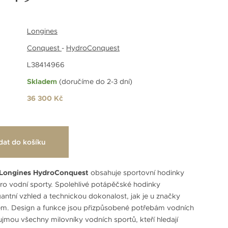
Longines
Conquest
-
HydroConquest
L38414966
Skladem
(doručíme do 2-3 dní)
36 300 Kč
dat do košíku
Longines HydroConquest
obsahuje sportovní hodinky
ro vodní sporty. Spolehlivé potápěčské hodinky
gantní vzhled a technickou dokonalost, jak je u značky
m. Design a funkce jsou přizpůsobené potřebám vodních
aujmou všechny milovníky vodních sportů, kteří hledají