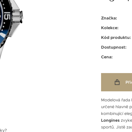
Značka:
Kolekce:
Kód produktu:
Dostupnost:
Cena:
Při
Modelová řada
určené hlavně p
kombinující ele
Longines
zvyke
sportů. Jistě z
nky?