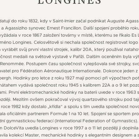
LONGINES
atují do roku 1832, kdy v Saint-Imier začal podnikat Auguste Agassiz
a Agassiziho synovec Ernest Francillon. Další spojení proběhlo rok
 vyžádala v roce 1867 založení továrny v místě, kterému se říkalo E
jméno Longines. Celosvětově si nechala společnost registrovat logo
 vyrábět svůj první vlastní strojek, kalibr 20A, který používal natah
ečnost medaili na světové výstavě v Paříži. Dalším oceněním byla vý
Renommée. Postupem času společnost vylepšovala své strojky, svoj
davatel pro Fédération Aéronautique Internationale. Dokonce jede
ergh. Hodinky pro letce z roku 1927 mají pomoci při výpočtech potř
átahem vydává společnost roku 1945 s kalibrem 22A a o 9 let pozd
ami. První elektromechanické hodinky na baterii uvede v roce 1963 
 později. Mezitím ovšem pokračoval vývoj quartzového strojku pod t
 roce 1982 kdy dostalo „křídla“ a spolu s tím uvedla společnost no
ala oficiálním partnerem Formule 1 na 10 let. Spojení se sportem proh
ní gymnastickou federací (International Federation of Gymnastics).
olceVita uvedla Longines v roce 1997 a o 11 let později ji doplnil
vila kolekcí Master, mechanické hodinky s elegantním designem a 