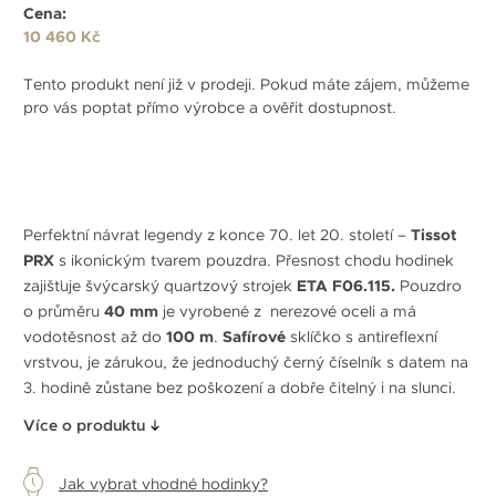
Cena:
10 460 Kč
Tento produkt není již v prodeji. Pokud máte zájem, můžeme
pro vás poptat přímo výrobce a ověřit dostupnost.
Perfektní návrat legendy z konce 70. let 20. století –
Tissot
PRX
s ikonickým tvarem pouzdra. Přesnost chodu hodinek
zajišťuje švýcarský quartzový strojek
ETA F06.115.
Pouzdro
o průměru
40 mm
je vyrobené z nerezové oceli a má
vodotěsnost až do
100 m
.
Safírové
sklíčko s antireflexní
vrstvou, je zárukou, že jednoduchý černý číselník s datem na
3. hodině zůstane bez poškození a dobře čitelný i na slunci.
Více o produktu
Jak vybrat vhodné hodinky?