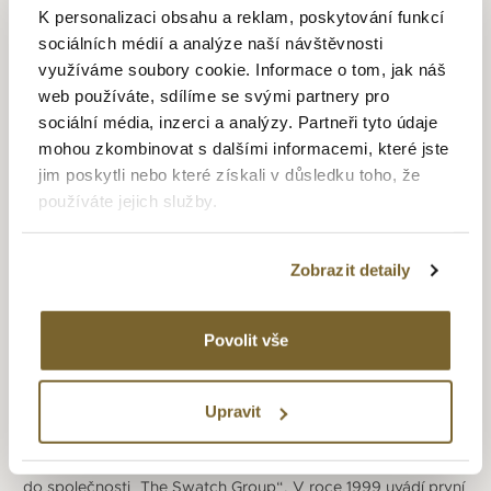
hodinky do Spojených států amerických a od roku 1858 také
K personalizaci obsahu a reklam, poskytování funkcí
do Ruska. Ruský trh byl největším odbytištěm hodinek Tissot
sociálních médií a analýze naší návštěvnosti
až do říjnové revoluce v roce 1917. Druhé desetiletí 20. století
využíváme soubory cookie. Informace o tom, jak náš
ovlivnily vzhled hodinek nejvíce styly Art Nouveau a Art
web používáte, sdílíme se svými partnery pro
Deco a po technické stránce vydání vlastního hodinového
sociální média, inzerci a analýzy. Partneři tyto údaje
strojku. Mezi dvěma světovými válkami posiloval Tissot
mohou zkombinovat s dalšími informacemi, které jste
pozici na trhu a zvětšoval portfólio svých produktů. V té
jim poskytli nebo které získali v důsledku toho, že
době byl spojen s firmou Omega (společná značka byla
používáte jejich služby.
používána jen chvíli). . Od roku 1953 byl jejím ředitelem
Edouard-Louis Tissot. Ten ke konci 50. let reorganizoval
výrobu a zjednodušil nabídku hodinek díky principu „jednoho
Zobrazit detaily
kalibru“. Ke stoletému výročí vydal Tissot model „Navigator“
s 24 časovými zónami. 70. a 80. léta 20. století
experimentuje Tissot s novými materiály při výrobě hodinek
Povolit vše
jako například kamenem (1985), perletí (1986) či dřevem
(1987). Dále začíná používat i Quartzové strojky. Unikátem
byly plastové hodinky Astrolon z roku 1971. Krize
Upravit
hodinářského průmyslu způsobená quartzovými strojky
zasáhla i Tissot a proto se spojil s dalšími společnostmi
do společnosti „The Swatch Group“. V roce 1999 uvádí první