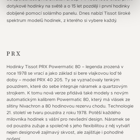
dotykové hodinky na světě a o 15 let později i první hodinky
dobíjené pomocí solárního panelu. Dnes nabízí Tissot široké
spektrum modelů hodinek, z kterého si vybere každý.
PRX
Hodinky Tissot PRX Powermatic 80 – legenda zrozená v
roce 1978 se vrací a jako základ si bere vlajkovou loď té
doby – model PRX 40 205. Ty se vyznačovaly tenkým
pouzdrem, které do sebe integruje náramek a quartzovým
strojkem. K tomu nová verze přidává také modely s novým
automatickým kalibrem Powermatic 80, který má vlásek ze
slitiny Nivachron a 80 hodinovou rezervu chodu. Technologie
21. století ve tvaru pouzdra z roku 1978. Potěší každého
milovníka hodinek s vášní pro nevšední design. Náramek se
od pouzdra zužuje a společně s jeho flexibilitou z něj vytváří
nejen designově zajímavý skvost, ale zajišťuje i pohodlné
nošení.