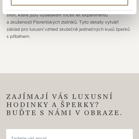
společnost na světe, má Cammilli kolekci v šesti různých
barvách zlata. Všechny barvy jsou zhotoveny ze speciálních
slitin, které jsou výsledkem třiceti let experimentů
a zkušeností Florentských zlatníků. Tyto detaily vytváří
základ pro luxusní vzhled skutečně jedinečných kusů šperků
s příběhem.
ZAJÍMAJÍ VÁS LUXUSNÍ
HODINKY A ŠPERKY?
BUĎTE S NÁMI V OBRAZE.