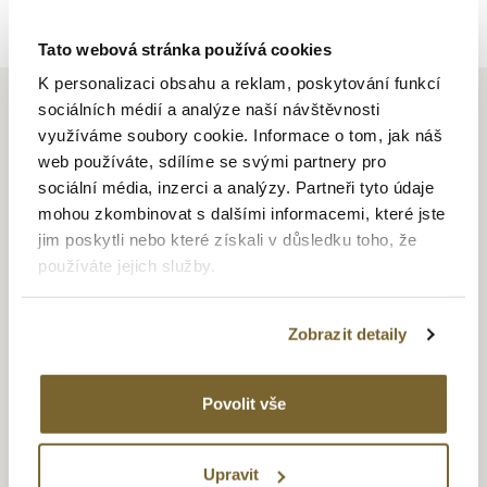
Tato webová stránka používá cookies
K personalizaci obsahu a reklam, poskytování funkcí
sociálních médií a analýze naší návštěvnosti
využíváme soubory cookie. Informace o tom, jak náš
web používáte, sdílíme se svými partnery pro
CAMMILLI FIRENZE
sociální média, inzerci a analýzy. Partneři tyto údaje
mohou zkombinovat s dalšími informacemi, které jste
Z Italského města Florencie, které je kolébkou umění a krásy,
jim poskytli nebo které získali v důsledku toho, že
to je Annamaria Cammilli nabízející unikátní styl šperků
používáte jejich služby.
s exkluzivním designem kompletně vyrobeným v Itálii.
Speciální povrch vylepšuje hloubku originálních forem těchto
Zobrazit detaily
výrobků. Speciální lesklo-matné efekty vykreslují povrch
šperků a tvoří je unikátní a nezaměnitelné. Jako všechny
firmy má Annamaria Cammilli svůj styl, který poznáte už
Povolit vše
od pohledu, aniž byste museli vidět štítek s názvem. Unikátní
design šperků je vždy inspirován přírodou a vyjadřuje
se nejlépe pomocí nečekaných barev zlata. Jako jediná
Upravit