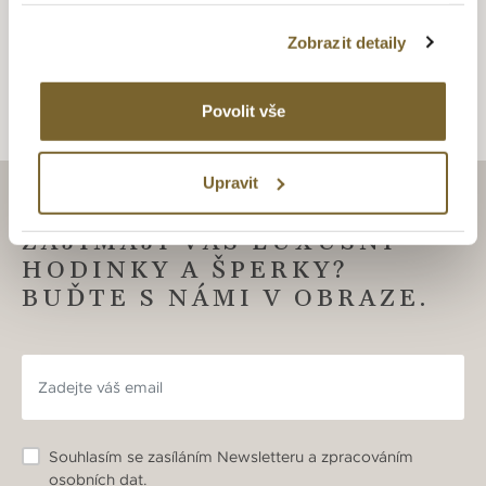
obdivu. Šperky v nadčasovém designu s puncem grácie a
elegance.
Zobrazit detaily
Povolit vše
Upravit
ZAJÍMAJÍ VÁS LUXUSNÍ
HODINKY A ŠPERKY?
BUĎTE S NÁMI V OBRAZE.
Souhlasím se zasíláním Newsletteru a zpracováním
osobních dat.