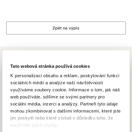
Zpět na výpis
Tato webová stránka používá cookies
K personalizaci obsahu a reklam, poskytování funkcí
ALTMAN DIAMOND
sociálních médií a analýze naší návštěvnosti
využíváme soubory cookie. Informace o tom, jak náš
Dlouhletá zkušenost, odborné znalosti, láska k řemeslu a
web používáte, sdílíme se svými partnery pro
zlatnické dovednosti je to, co se odráží ve špercích Altman
sociální média, inzerci a analýzy. Partneři tyto údaje
Diamond. Drahé kovy ve spojení s krásnými a ušlechtilými
mohou zkombinovat s dalšími informacemi, které jste
diamanty, které jsou pečlivě a znalecky vybírané pod
jim poskytli nebo které získali v důsledku toho, že
dohledem opravdových odborníků se v rukách zručných
používáte jejich služby.
zlatníků mění v opravdové šperkařské skvosty vhodné