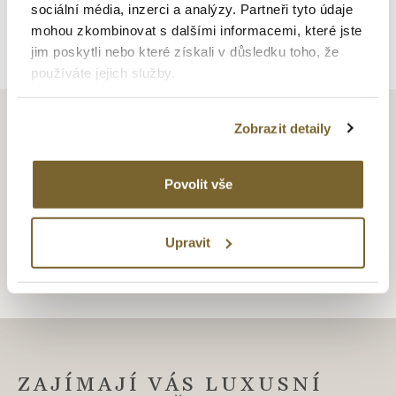
sociální média, inzerci a analýzy. Partneři tyto údaje
mohou zkombinovat s dalšími informacemi, které jste
Zpět na výpis
jim poskytli nebo které získali v důsledku toho, že
používáte jejich služby.
Zobrazit detaily
ALTMAN JEWELLERY
Povolit vše
Altman Jewellery
Upravit
ZAJÍMAJÍ VÁS LUXUSNÍ