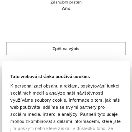
Zásnubní prsten
Ano
Zpět na výpis
Tato webová stránka používá cookies
K personalizaci obsahu a reklam, poskytování funkcí
sociálních médií a analýze naší návštěvnosti
ALTMAN DIAMOND
využíváme soubory cookie. Informace o tom, jak náš
web používáte, sdílíme se svými partnery pro
Dlouhletá zkušenost, odborné znalosti, láska k řemeslu a
sociální média, inzerci a analýzy. Partneři tyto údaje
zlatnické dovednosti je to, co se odráží ve špercích Altman
mohou zkombinovat s dalšími informacemi, které jste
Diamond. Drahé kovy ve spojení s krásnými a ušlechtilými
jim poskytli nebo které získali v důsledku toho, že