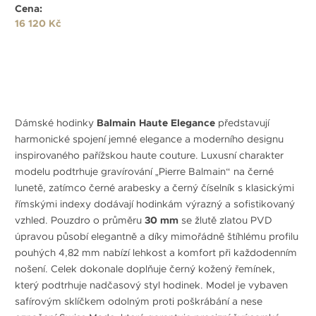
Cena:
16 120 Kč
Dámské hodinky
Balmain Haute Elegance
představují
harmonické spojení jemné elegance a moderního designu
inspirovaného pařížskou haute couture. Luxusní charakter
modelu podtrhuje gravírování „Pierre Balmain“ na černé
lunetě, zatímco černé arabesky a černý číselník s klasickými
římskými indexy dodávají hodinkám výrazný a sofistikovaný
vzhled. Pouzdro o průměru
30 mm
se žlutě zlatou PVD
úpravou působí elegantně a díky mimořádně štíhlému profilu
pouhých 4,82 mm nabízí lehkost a komfort při každodenním
nošení. Celek dokonale doplňuje černý kožený řemínek,
který podtrhuje nadčasový styl hodinek. Model je vybaven
safírovým sklíčkem odolným proti poškrábání a nese