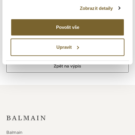
Voděodolnost v m
Zobrazit detaily
30
Průměr v mm
30
Povolit vše
Upravit
Zpět na výpis
BALMAIN
Balmain