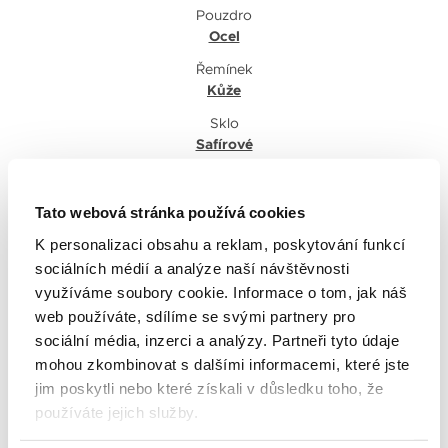
Pouzdro
Ocel
Řemínek
Kůže
Sklo
Safírové
Styl
Elegantní
Tato webová stránka používá cookies
Pohlaví
K personalizaci obsahu a reklam, poskytování funkcí
Dámské
sociálních médií a analýze naší návštěvnosti
využíváme soubory cookie. Informace o tom, jak náš
Tvar pouzdra
Kulaté
web používáte, sdílíme se svými partnery pro
sociální média, inzerci a analýzy. Partneři tyto údaje
Barva číselníku
mohou zkombinovat s dalšími informacemi, které jste
Černá
jim poskytli nebo které získali v důsledku toho, že
Spona
používáte jejich služby.
Motýlová