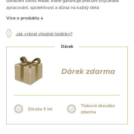
označení Swiss Made, které garantuje precizní švýcarské
zpracování, spolehlivost a důraz na každý deta
Více o produktu
Jak vybrat vhodné hodinky?
Dárek
Dárek zdarma
Tlaková zkouška
Záruka 5 let
zdarma