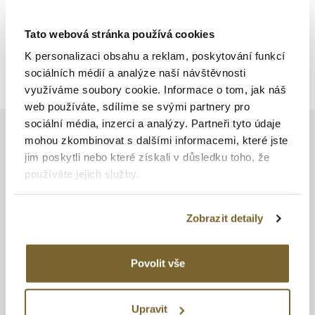
Tato webová stránka používá cookies
K personalizaci obsahu a reklam, poskytování funkcí
Zpět na výpis
sociálních médií a analýze naší návštěvnosti
využíváme soubory cookie. Informace o tom, jak náš
web používáte, sdílíme se svými partnery pro
sociální média, inzerci a analýzy. Partneři tyto údaje
mohou zkombinovat s dalšími informacemi, které jste
jim poskytli nebo které získali v důsledku toho, že
používáte jejich služby.
BELL & ROSS
Zobrazit detaily
Firmu Bell & Ross založili v roce 1992 Carlos A. Rosillo
a Bruno Belamich. Jejich cílem bylo vytvořit
hodinky
vhodné
do extrémních podmínek, kterým musí profesionálové
Povolit vše
v různých oborech čelit. A to od pilotů, potápěčů (Hydromax
s vodotěsností do 11 100m), vojáků, až po pyrotechniky
(Demineur, které jsou antimagnetické). Podle potřeb různých
Upravit