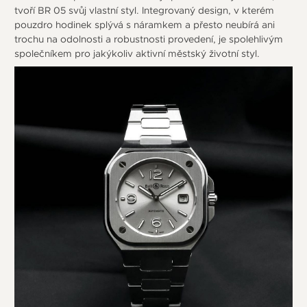
tvoří BR 05 svůj vlastní styl. Integrovaný design, v kterém
pouzdro hodinek splývá s náramkem a přesto neubírá ani
trochu na odolnosti a robustnosti provedení, je spolehlivým
společníkem pro jakýkoliv aktivní městský životní styl.