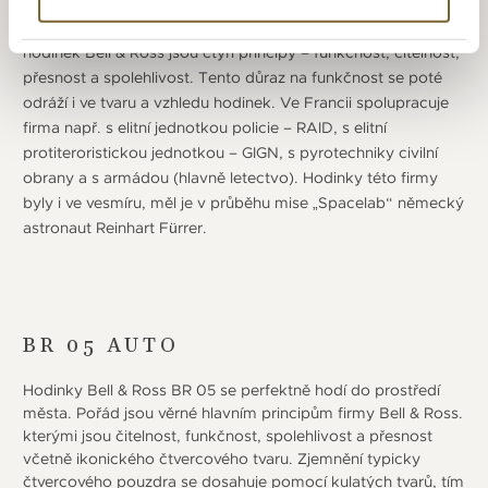
profesionálů se kterými při návrhu hodinek spolupracuje,
vytvořila firma několik modelových řad. Základem pro návrh
hodinek Bell & Ross jsou čtyři principy – funkčnost, čitelnost,
přesnost a spolehlivost. Tento důraz na funkčnost se poté
odráží i ve tvaru a vzhledu hodinek. Ve Francii spolupracuje
firma např. s elitní jednotkou policie – RAID, s elitní
protiteroristickou jednotkou – GIGN, s pyrotechniky civilní
obrany a s armádou (hlavně letectvo). Hodinky této firmy
byly i ve vesmíru, měl je v průběhu mise „Spacelab“ německý
astronaut Reinhart Fürrer.
BR 05 AUTO
Hodinky Bell & Ross BR 05 se perfektně hodí do prostředí
města. Pořád jsou věrné hlavním principům firmy Bell & Ross.
kterými jsou čitelnost, funkčnost, spolehlivost a přesnost
včetně ikonického čtvercového tvaru. Zjemnění typicky
čtvercového pouzdra se dosahuje pomocí kulatých tvarů, tím