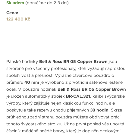
Skladem
(doručíme do 2-3 dní)
Cena:
122 400 Kč
Pánské hodinky
Bell & Ross BR 05 Copper Brown
jsou
stvořené pro všechny profesionály, kteří vyžadují naprostou
spolehlivost a přesnost. Výrazné čtvercové pouzdro o
průměru
40 mm
je vyrobeno z prvotřídní saténově leštěné
oceli. V pouzdře hodinek
Bell & Ross BR 05 Copper Brown
je uložen automatický strojek
BR-CAL.321
, kalibr švýcarské
výroby, který zajišťuje nejen klasickou funkci hodin, ale
poskytuje také rezervu chodu příjemných
38 hodin
. Skrze
průhlednou zadní stranu pouzdra můžete obdivovat práci
tohoto švýcarského strojku. Už na první pohled vás upoutá
číselník měděně hnědé barvy, který je doplněn ocelovými