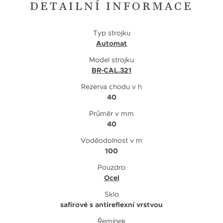
DETAILNÍ INFORMACE
Typ strojku
Automat
Model strojku
BR-CAL.321
Rezerva chodu v h
40
Průměr v mm
40
Voděodolnost v m
100
Pouzdro
Ocel
Sklo
safírové s antireflexní vrstvou
Řemínek