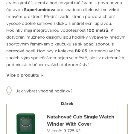
arabskými číslicemi a hodinovými ručičkami s povrchovou
úpravou
Superluminova
pro snadnou čitelnost i ve velmi
tmavém prostředí. Přední i zadní stranu pouzdra chrání
vysoce odolné safírové sklíčko s antireflexní úpravou.
Hodinky mají integrovanou vodotěsnost
100 metrů
. K
dotvoření mužného designu jsou hodinky vybaveny hnědým
sportovním řemínkem z kaučuku se skládací sponou z
nerezové oceli. Hodinky z kolekce
BR 05
se stanou vaším
spolehlivým společníkem nejen ve městě, ale i v extrémních
podmínkách během vašich dobrodružství.
Více o produktu
Jak vybrat vhodné hodinky?
Dárek
Natahovač Cub Single Watch
Winder With Cover
V ceně: 9 725 Kč