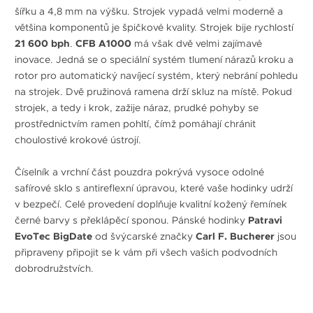
šířku a 4,8 mm na výšku. Strojek vypadá velmi moderně a
většina komponentů je špičkové kvality. Strojek bije rychlostí
21 600 bph
.
CFB A1000
má však dvě velmi zajímavé
inovace. Jedná se o speciální systém tlumení nárazů kroku a
rotor pro automatický navíjecí systém, který nebrání pohledu
na strojek. Dvě pružinová ramena drží skluz na místě. Pokud
strojek, a tedy i krok, zažije náraz, prudké pohyby se
prostřednictvím ramen pohltí, čímž pomáhají chránit
choulostivé krokové ústrojí.
Číselník a vrchní část pouzdra pokrývá vysoce odolné
safírové sklo s antireflexní úpravou, které vaše hodinky udrží
v bezpečí. Celé provedení doplňuje kvalitní kožený řemínek
černé barvy s překlápěcí sponou. Pánské hodinky
Patravi
EvoTec BigDate
od švýcarské značky
Carl F. Bucherer
jsou
připraveny připojit se k vám při všech vašich podvodních
dobrodružstvích.