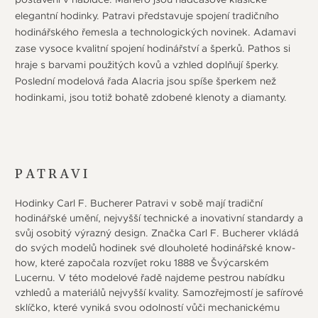
elegantní hodinky. Patravi představuje spojení tradičního
hodinářského řemesla a technologických novinek. Adamavi
zase vysoce kvalitní spojení hodinářství a šperků. Pathos si
hraje s barvami použitých kovů a vzhled doplňují šperky.
Poslední modelová řada Alacria jsou spíše šperkem než
hodinkami, jsou totiž bohatě zdobené klenoty a diamanty.
PATRAVI
Hodinky Carl F. Bucherer Patravi v sobě mají tradiční
hodinářské umění, nejvyšší technické a inovativní standardy a
svůj osobitý výrazný design. Značka Carl F. Bucherer vkládá
do svých modelů hodinek své dlouholeté hodinářské know-
how, které započala rozvíjet roku 1888 ve Švýcarském
Lucernu. V této modelové řadě najdeme pestrou nabídku
vzhledů a materiálů nejvyšší kvality. Samozřejmostí je safírové
sklíčko, které vyniká svou odolností vůči mechanickému