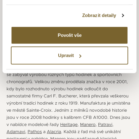
Zobrazit detaily
CARL F. BUCHERER
Povolit vše
Historie značky se váže k roku 1888, kdy Carl F. Bucherer
založil zlatnictví a hodinářství Bucherer ve švýcarském
Lucernu. Jeho dva synové pokračovali ve stopách svého
Upravit
otce, jeden se vyučil zlatníkem a druhý hodinářem. V roce
1919 vydává první dámské hodinky ve stylu Art Deco a dále
se zabýval výrobou různých typů hodinek a sportovních
chronografů. Velikou změnu prodělala značka v roce 2001,
kdy bylo rozhodnuto výrobu hodinek odloučit do
samostatné firmy Carl F. Bucherer, která převzala veškerou
výrobní tradici hodinek z roku 1919. Manufaktura je umístěna
ve městě Sainte-Croix. Jedním z milníků novodobé historie
jsou v roce 2008 hodinky s kalibrem CFB A1000. Dnes jsou
v nabídce modelové řady
Heritage
,
Manero
,
Patravi
,
Adamavi
,
Pathos
a
Alacria
. Každá z řad má své unikátní
postavení v nabídce. Manero jsou nadčasově klasické