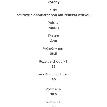
kožený
Sklo
safírové s oboustrannou antireflexní vrstvou
Pohlaví
Pánské
Datum
Ano
Průměr v mm
38.5
Rezerva chodu v h
55
Voděodolnost v m
50
Rozměr A
38.5
Rozměr B
39