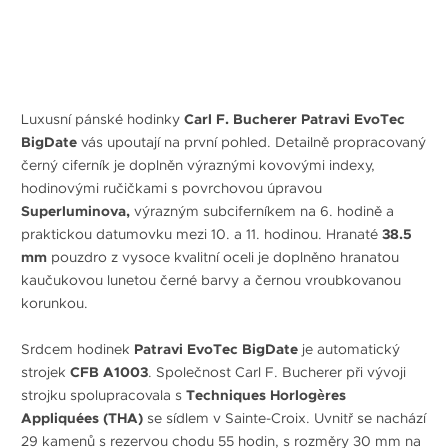
Luxusní pánské hodinky
Carl F. Bucherer Patravi EvoTec
BigDate
vás upoutají na první pohled. Detailně propracovaný
černý ciferník je doplněn výraznými kovovými indexy,
hodinovými ručičkami s povrchovou úpravou
Superluminova,
výrazným subciferníkem na 6. hodině a
praktickou datumovku mezi 10. a 11. hodinou. Hranaté
38.5
mm
pouzdro z vysoce kvalitní oceli je doplněno hranatou
kaučukovou lunetou černé barvy a černou vroubkovanou
korunkou.
Srdcem hodinek
Patravi EvoTec BigDate
je automatický
strojek
CFB A1003
. Společnost Carl F. Bucherer při vývoji
strojku spolupracovala s
Techniques Horlogères
Appliquées (THA)
se sídlem v Sainte-Croix. Uvnitř se nachází
29 kamenů s rezervou chodu 55 hodin, s rozměry 30 mm na