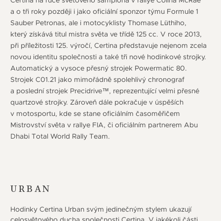
a o tři roky později i jako oficiální sponzor týmu Formule 1
Sauber Petronas, ale i motocyklisty Thomase Lüthiho,
který získává titul mistra světa ve třídě 125 cc. V roce 2013,
při příležitosti 125. výročí, Certina představuje nejenom zcela
novou identitu společnosti a také tři nové hodinkové strojky.
Automatický a vysoce přesný strojek Powermatic 80.
Strojek C01.21 jako mimořádně spolehlivý chronograf
a poslední strojek Precidrive™, reprezentující velmi přesné
quartzové strojky. Zároveň dále pokračuje v úspěších
v motosportu, kde se stane oficiálním časoměřičem
Mistrovství světa v rallye FIA, či oficiálním partnerem Abu
Dhabi Total World Rally Team.
URBAN
Hodinky Certina Urban svým jedinečným stylem ukazují
celosvětového ducha společnosti Certina. V jakékoli části