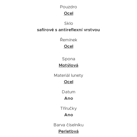
Pouzdro
Ocel
Sklo
safírové s antireflexní vrstvou
Řemínek
Ocel
Spona
Motýlová
Materiál lunety
Ocel
Datum
Ano
Tříručky
Ano
Barva číselníku
Perleťová