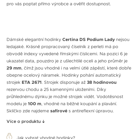
pro vás poptat přímo výrobce a ověřit dostupnost.
Dámské elegantní hodinky
Certina DS Podium Lady
nejsou
ledajaké. Krásně propracovaný číselník z perleti má po
obvodě indexy vyvedené římskými číslicemi. Na pozici 6 je
ukazatel data, pouzdro je z ušlechtilé oceli a jeho průměr je
29 mm
, čímž jsou vhodné i na velmi útlé zápěstí, které dobře
obepne ocelový náramek. Hodinky pohání automatický
strojek
ETA 2671
. Strojek disponuje až
38 hodinovou
rezervou chodu a 25 kamennými uloženími. Díky
průhlednému dýnku je možné strojek vidět. Vodotěsnost
modelu je
100 m
, vhodné na běžné koupání a plavání.
Sklíčko zde najdeme
safírové
s antireflexní úpravou.
Více o produktu
Jak vybrat vhodné hodinky?