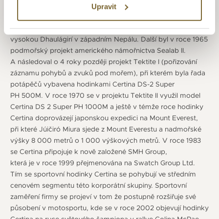
hodinky Certina. Výjimečná odolnost hodinek se ihned
Upravit
projevila při náročných expedicích. První byla expedice
do Himalájí a to první úspěšný výstup na 8 167 metrů
vysokou Dhaulágirí v západním Nepálu. Další byl v roce 1965
podmořský projekt amerického námořnictva Sealab II.
A následoval o 4 roky později projekt Tektite I (pořizování
záznamu pohybů a zvuků pod mořem), při kterém byla řada
potápěčů vybavena hodinkami Certina DS-2 Super
PH 500M. V roce 1970 se v projektu Tektite II využil model
Certina DS 2 Super PH 1000M a ještě v témže roce hodinky
Certina doprovázejí japonskou expedici na Mount Everest,
při které Júičiró Miura sjede z Mount Everestu a nadmořské
výšky 8 000 metrů o 1 000 výškových metrů. V roce 1983
se Certina připojuje k nově založené SMH Group,
která je v roce 1999 přejmenována na Swatch Group Ltd.
Tím se sportovní hodinky Certina se pohybují ve středním
cenovém segmentu této korporátní skupiny. Sportovní
zaměření firmy se projeví v tom že postupně rozšiřuje své
působení v motosportu, kde se v roce 2002 objevují hodinky
Certina na ruce světového šampiona v rallye Colina McRae