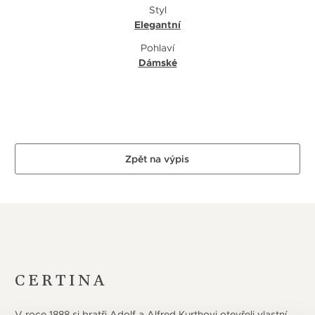
Styl
Elegantní
Pohlaví
Dámské
Zpět na výpis
CERTINA
V roce 1888 si bratři Adolf a Alfred Kurthovi otevřeli vlastní