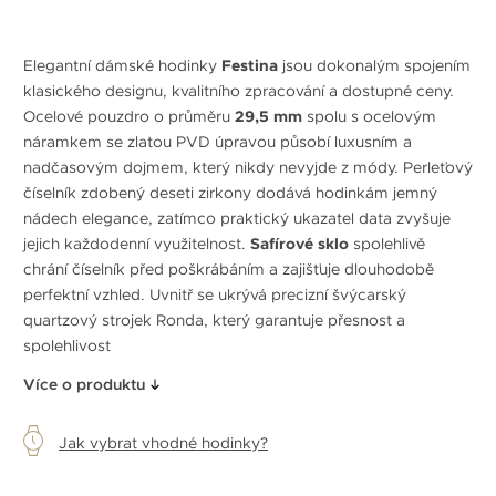
Elegantní dámské hodinky
Festina
jsou dokonalým spojením
klasického designu, kvalitního zpracování a dostupné ceny.
Ocelové pouzdro o průměru
29,5 mm
spolu s ocelovým
náramkem se zlatou PVD úpravou působí luxusním a
nadčasovým dojmem, který nikdy nevyjde z módy. Perleťový
číselník zdobený deseti zirkony dodává hodinkám jemný
nádech elegance, zatímco praktický ukazatel data zvyšuje
jejich každodenní využitelnost.
Safírové sklo
spolehlivě
chrání číselník před poškrábáním a zajišťuje dlouhodobě
perfektní vzhled. Uvnitř se ukrývá precizní švýcarský
quartzový strojek Ronda, který garantuje přesnost a
spolehlivost
Více o produktu
Jak vybrat vhodné hodinky?