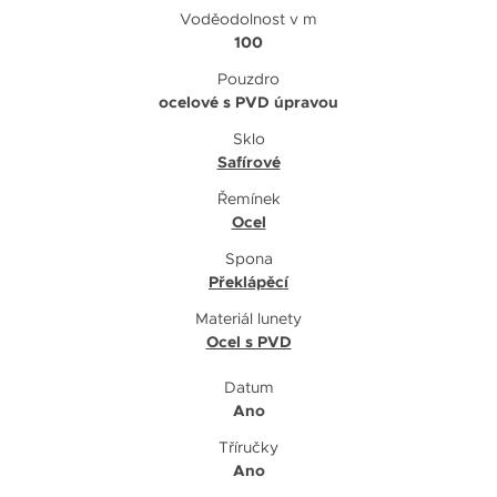
Voděodolnost v m
100
Pouzdro
ocelové s PVD úpravou
Sklo
Safírové
Řemínek
Ocel
Spona
Překlápěcí
Materiál lunety
Ocel s PVD
Datum
Ano
Tříručky
Ano