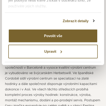
jim poskytli nebo které získali v důsledku toho, že
používáte jejich služby.
FESTINA
Zobrazit detaily
Firma Festina byla založena ve Švýcarském La Chaux-de-
Fonds v roce 1902. V roce 1984 převzal značku Miguel
Rodriguez a došlo k jejímu začlenění do skupiny Festina-
Povolit vše
Lotus group. Díky začínajícímu rozmachu quartzových
strojků se právě v této době začala psát nová epocha této
značky, roku 1992 se dokonce stává oficiálním partnerem
Upravit
pro měření času na závodech Tour de France a toto
partnerství vydrželo až do roku 2016. Dnes je sídlo
společnosti v Barceloně a vysoce kvalitní výrobní centrum
je vybudováno ve švýcarském Herbetswill. Ve španělské
Cordobě sídlí výrobní centrum se specializací na zlaté
hodinky a dále společnost disponuje výrobními kapacitami
dokonce i v Asii. Ve všech těchto střediscích probíhá
kompletní proces výroby hodinek: konstrukce, výroba,
montáž mechanismu, dodání a po-prodejní servis. Postupem
času značka expanduje po celém světě a v rámci Festina