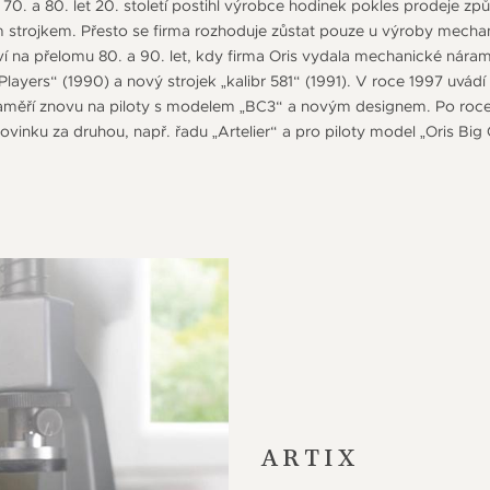
70. a 80. let 20. století postihl výrobce hodinek pokles prodeje z
 strojkem. Přesto se firma rozhoduje zůstat pouze u výroby mecha
eví na přelomu 80. a 90. let, kdy firma Oris vydala mechanické nár
layers“ (1990) a nový strojek „kalibr 581“ (1991). V roce 1997 uvád
 zaměří znovu na piloty s modelem „BC3“ a novým designem. Po roc
vinku za druhou, např. řadu „Artelier“ a pro piloty model „Oris Big
ARTIX