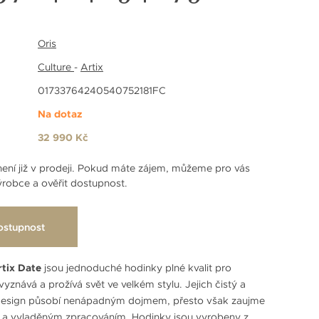
Oris
Culture
-
Artix
01733764240540752181FC
Na dotaz
32 990 Kč
ení již v prodeji. Pokud máte zájem, můžeme pro vás
robce a ověřit dostupnost.
ostupnost
rtix Date
jsou jednoduché hodinky plné kvalit pro
yznává a prožívá svět ve velkém stylu. Jejich čistý a
 design působí nenápadným dojmem, přesto však zaujme
 a vyladěným zpracováním. Hodinky jsou vyrobeny z