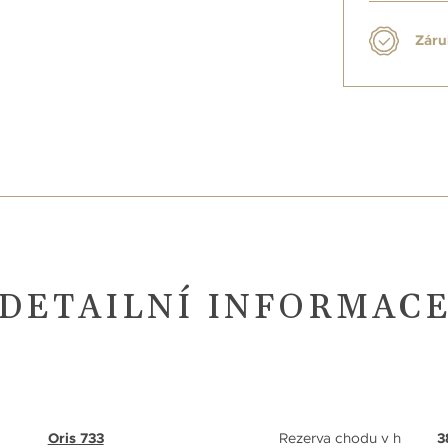
Záru
DETAILNÍ INFORMAC
Oris 733
Rezerva chodu v h
3