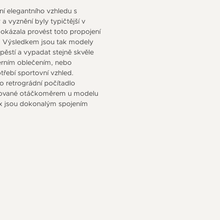
ení elegantního vzhledu s
a vyznění byly typičtější v
dokázala provést toto propojení
tí. Výsledkem jsou tak modely
ápěstí a vypadat stejně skvěle
érním oblečením, nebo
třebí sportovní vzhled.
 retrográdní počítadlo
pirované otáčkoměrem u modelu
tix jsou dokonalým spojením