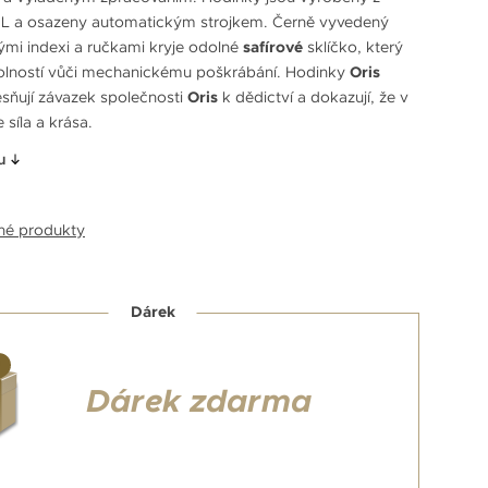
316L a osazeny automatickým strojkem. Černě vyvedený
nými indexi a ručkami kryje odolné
safírové
sklíčko, který
olností vůči mechanickému poškrábání. Hodinky
Oris
esňují závazek společnosti
Oris
k dědictví a dokazují, že v
 síla a krása.
u
bné produkty
Dárek
Dárek zdarma