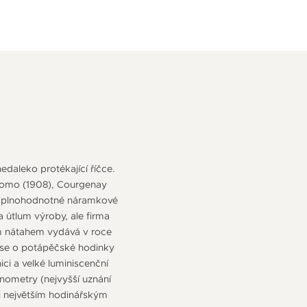
daleko protékající říčce.
 Como (1908), Courgenay
vní plnohodnotné náramkové
 útlum výroby, ale firma
ým nátahem vydává v roce
á se o potápěčské hodinky
i a velké luminiscenční
onometry (nejvyšší uznání
i největším hodinářským