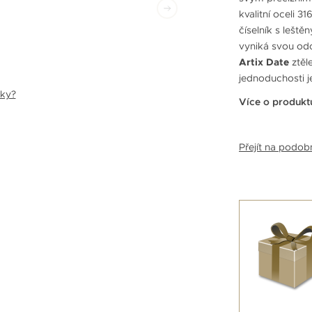
kvalitní oceli 
číselník s leště
vyniká svou od
Artix Date
ztěl
jednoduchosti je
nky?
Více o produkt
Přejít na podo