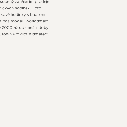
působený zahájením prodeje
nických hodinek. Toto
amkové hodinky s budíkem
í firma model „Worldtimer“
e 2000 až do dnešní doby
 Crown ProPilot Altimeter“.