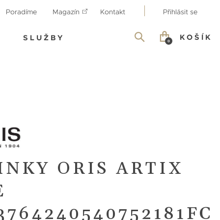
Poradíme
Magazín
Kontakt
Přihlásit se
KOŠÍK
SLUŽBY
0
INKY ORIS ARTIX
E
3764240540752181FC