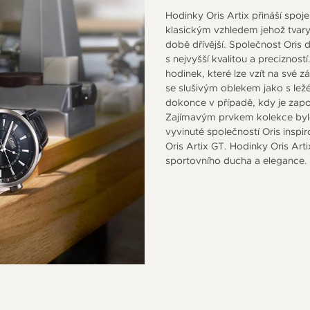
Hodinky Oris Artix přináší spoj
klasickým vzhledem jehož tvary 
době dřívější. Společnost Oris 
s nejvyšší kvalitou a preciznos
hodinek, které lze vzít na své z
se slušivým oblekem jako s lež
dokonce v případě, kdy je zapo
Zajímavým prvkem kolekce bylo
vyvinuté společností Oris ins
Oris Artix GT. Hodinky Oris Ar
sportovního ducha a elegance.