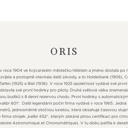
ORIS
 v roce 1904 ve švýcarském městečku Hölstein a jméno dostala po ne
ozvíjela a postupně otevírala další závody, a to Holderbank (1906),
, Ziefen (1925) a Biel (1936). V roce 1925 společnost vydává své pr
dstavila své první hodinky pro piloty. Druhá světová válka znamenala
bou budíků s 8 denní rezervou chodu. První hodinky s automatick
 „kalibr 601“. Další legendární počin firma vydává v roce 1965. Jedn
metrů, jednosměrně otočnou lunetou, která obsahuje časovou stupnic
e firma strojek „kalibr 652“, kterým získává plnou certifikaci pro chr
atoire Astronomique et Chronométrique). V tu dobu patřila k deset