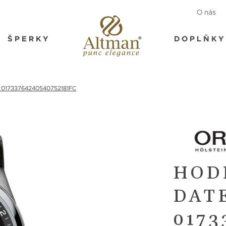
O nás
ŠPERKY
DOPLŇKY
e 01733764240540752181FC
HOD
DAT
0173