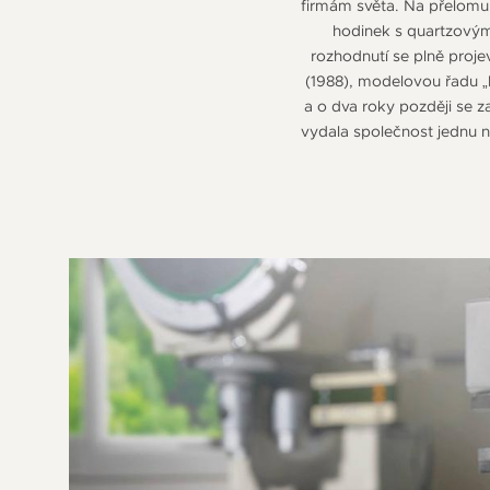
firmám světa. Na přelomu 
hodinek s quartzovým
rozhodnutí se plně proj
(1988), modelovou řadu „P
a o dva roky později se
vydala společnost jednu no