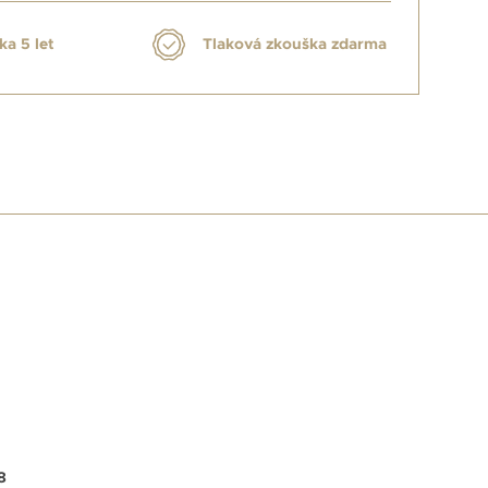
ka 5 let
Tlaková zkouška zdarma
E
8