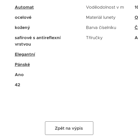
Automat
Voděodolnost v m
1
ocelové
Materiál lunety
O
kožený
Barva číselníku
Č
safírové s antireflexní
Tříručky
A
vrstvou
Elegantní
Pánské
Ano
42
Zpět na výpis