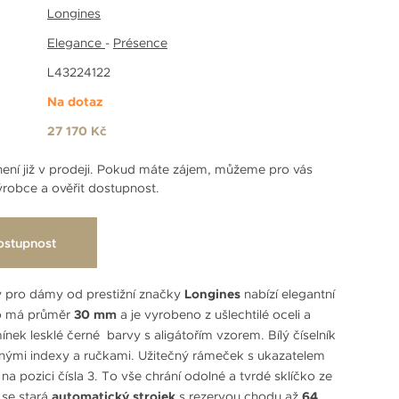
Longines
Elegance
-
Présence
L43224122
Na dotaz
27 170 Kč
ení již v prodeji. Pokud máte zájem, můžeme pro vás
robce a ověřit dostupnost.
ostupnost
y pro dámy od prestižní značky
Longines
nabízí elegantní
ro má průměr
30 mm
a je vyrobeno z ušlechtilé oceli a
ínek lesklé černé barvy s aligátořím vzorem. Bílý číselník
rnými indexy a ručkami. Užitečný rámeček s ukazatelem
na pozici čísla 3. To vše chrání odolné a tvrdé sklíčko ze
 se stará
automatický strojek
s rezervou chodu až
64