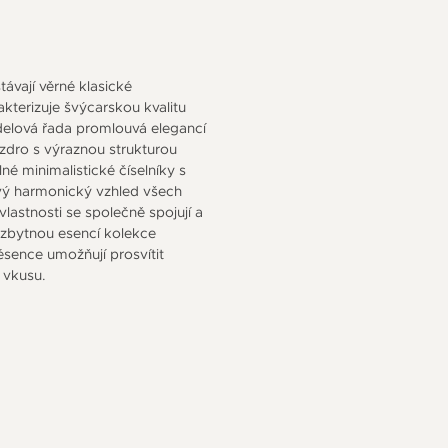
ávají věrné klasické
kterizuje švýcarskou kvalitu
delová řada promlouvá elegancí
zdro s výraznou strukturou
né minimalistické číselníky s
ový harmonický vzhled všech
lastnosti se společně spojují a
ezbytnou esencí kolekce
sence umožňují prosvítit
 vkusu.