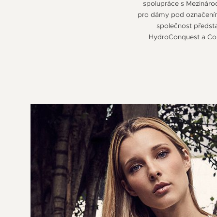
spolupráce s Mezinárod
pro dámy pod označením D
společnost předsta
HydroConquest a Con