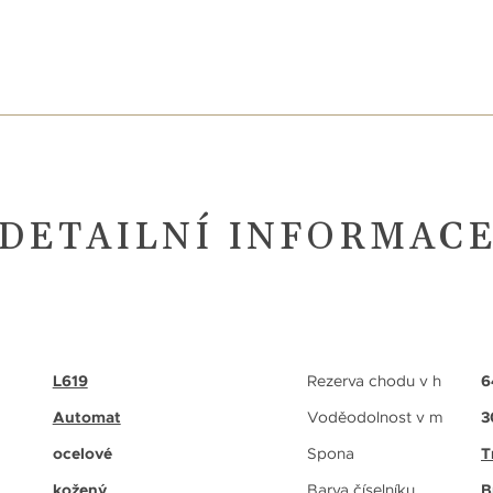
DETAILNÍ INFORMAC
L619
Rezerva chodu v h
6
Automat
Voděodolnost v m
3
ocelové
Spona
T
kožený
Barva číselníku
B