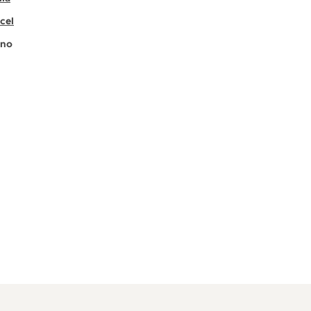
cel
no