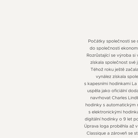
Počátky společnosti se d
do společnosti ekonom 
Rozrůstající se výroba si
získala společnost své 
Téhož roku ještě začala
vynález získala spol
s kapesními hodinkami La 
uspěla jako oficiální do
navrhovat Charles Lindb
hodinky s automatickým n
s elektronickými hodink
digitální hodinky o 9 let
Úprava loga proběhla až v
Classique a zároveň se st