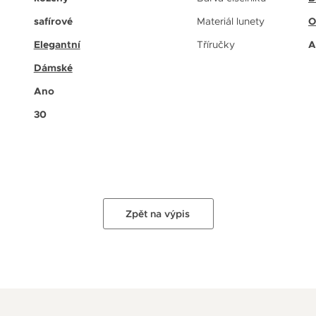
safírové
Materiál lunety
O
Elegantní
Tříručky
A
Dámské
Ano
30
Zpět na výpis