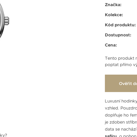
Značka:
Kolekce:
Kód produktu:
Dostupnost:
Cena:
Tento produkt n
poptat přímo vý
Ověřit d
Luxusní hodink
vzhled. Pouzd
doplňuje ho řem
je zdoben stříb
data se nachází 
nky?
safíru
, o pohon