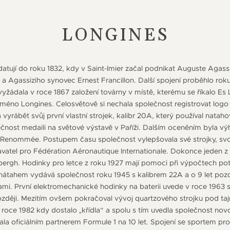
LONGINES
atují do roku 1832, kdy v Saint-Imier začal podnikat Auguste Agassiz
a Agassiziho synovec Ernest Francillon. Další spojení proběhlo rok
 vyžádala v roce 1867 založení továrny v místě, kterému se říkalo E
jméno Longines. Celosvětově si nechala společnost registrovat logo
 vyrábět svůj první vlastní strojek, kalibr 20A, který používal natah
ečnost medaili na světové výstavě v Paříži. Dalším oceněním byla vý
Renommée. Postupem času společnost vylepšovala své strojky, svoj
davatel pro Fédération Aéronautique Internationale. Dokonce jede
ergh. Hodinky pro letce z roku 1927 mají pomoci při výpočtech potř
átahem vydává společnost roku 1945 s kalibrem 22A a o 9 let pozd
ami. První elektromechanické hodinky na baterii uvede v roce 1963 
 později. Mezitím ovšem pokračoval vývoj quartzového strojku pod t
 roce 1982 kdy dostalo „křídla“ a spolu s tím uvedla společnost no
ala oficiálním partnerem Formule 1 na 10 let. Spojení se sportem proh