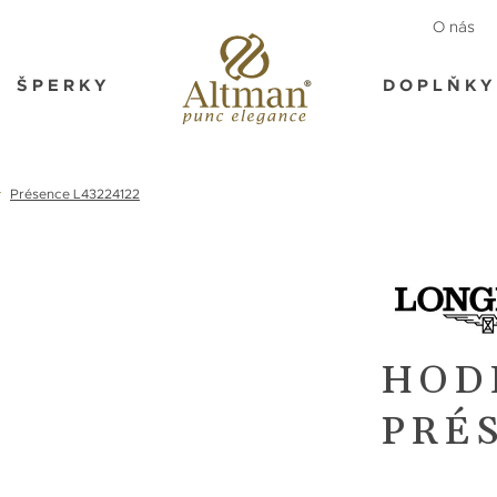
O nás
ŠPERKY
DOPLŇKY
Présence L43224122
HOD
PRÉS