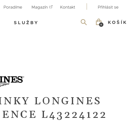
Poradíme
Magazín
Kontakt
Přihlásit se
KOŠÍK
SLUŽBY
0
INKY LONGINES
ENCE L43224122