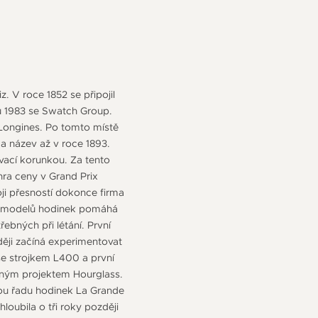
. V roce 1852 se připojil
u 1983 se Swatch Group.
s Longines. Po tomto místě
 a název až v roce 1893.
ovací korunkou. Za tento
hra ceny v Grand Prix
i přesností dokonce firma
n z modelů hodinek pomáhá
ebných při létání. První
ěji začíná experimentovat
se strojkem L400 a první
ajným projektem Hourglass.
vou řadu hodinek La Grande
loubila o tři roky později