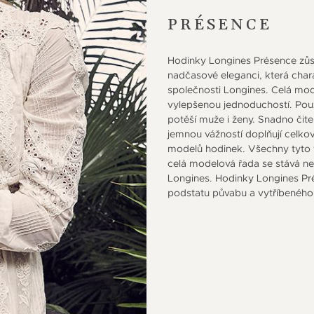
PRÉSENCE
Hodinky Longines Présence zůst
nadčasové eleganci, která chara
společnosti Longines. Celá mo
vylepšenou jednoduchostí. Pou
potěší muže i ženy. Snadno čitel
jemnou vážností doplňují celk
modelů hodinek. Všechny tyto v
celá modelová řada se stává n
Longines. Hodinky Longines Pré
podstatu půvabu a vytříbeného