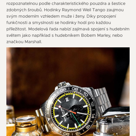
rozpoznatelnou podle charakteristického pouzdra a šestice
zdobných šroubů. Hodinky Raymond Weil Tango zaujmou
svým moderním vzhledem muže i ženy. Díky propojení
funkčnosti a smyslnosti se hodinky hodí pro každou
příležitost. Modelová řada nabízí zajímavá spojení s hudebním
světem jako například s hudebníkem Bobem Marley, nebo
značkou Marshall.