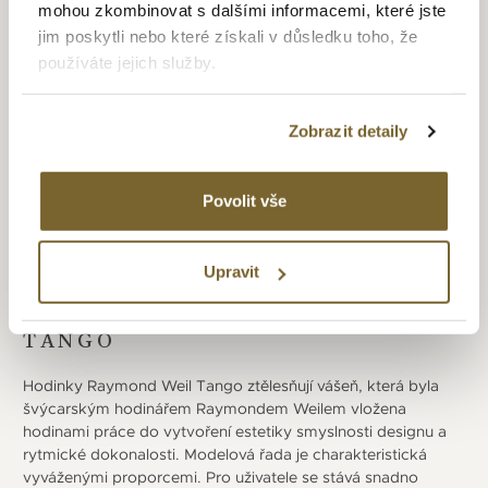
mohou zkombinovat s dalšími informacemi, které jste
ve firemní historii obsahuje indikaci fáze měsíce
jim poskytli nebo které získali v důsledku toho, že
u automatického strojku. Další řadou určenou výhradně
používáte jejich služby.
ženám je Noemia (2009), která oplývá jemnými rysy
a vybranými materiály. Pokračováním spojení značky
a hudby bylo vydání limitovaných hodinek na počest hudební
Zobrazit detaily
skupiny The Beatles a modelem Maestro Beatles limited
edition. Později i dalšími hudebníky s modely Tango 300
Bob Marley, Freelancer David Bowie, Maestro Buddy Holly
Povolit vše
či druhou spolupráci s Beatles - Maestro „Abbey Road“.
Upravit
TANGO
Hodinky Raymond Weil Tango ztělesňují vášeň, která byla
švýcarským hodinářem Raymondem Weilem vložena
hodinami práce do vytvoření estetiky smyslnosti designu a
rytmické dokonalosti. Modelová řada je charakteristická
vyváženými proporcemi. Pro uživatele se stává snadno