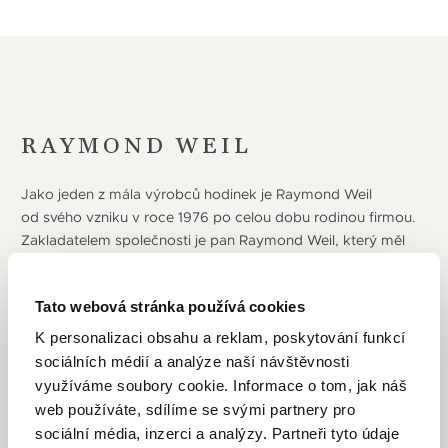
RAYMOND WEIL
Jako jeden z mála výrobců hodinek je Raymond Weil
od svého vzniku v roce 1976 po celou dobu rodinou firmou.
Zakladatelem společnosti je pan Raymond Weil, který měl
vizi vytvářet vysoce kvalitní hodinky s originálním designem.
Jména jednotlivých modelových řad vybíral pan Weil
Tato webová stránka používá cookies
ze světa umění a hudby, například Toccata, Tango nebo
Amadeus vydaná v roce 1983, která je pojmenovaná podle
K personalizaci obsahu a reklam, poskytování funkcí
rakouského skladatele Amadea Mozarta. Roku 2006
sociálních médií a analýze naší návštěvnosti
ve firmě začíná pracovat již třetí generace, která dala podnět
využíváme soubory cookie. Informace o tom, jak náš
k vzniku nových modelových řad. První je hi-tech řada
web používáte, sdílíme se svými partnery pro
Nabucco pro muže a druhou je řada Freelancer. O rok
sociální média, inzerci a analýzy. Partneři tyto údaje
později ji doplňuje další řada – Maestro, která poprvé