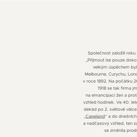
Společnost založili roku
„Přijmout lze pouze dok
velkým úspěchem byla 
Melbourne, Curychu, Londý
v roce 1892. Na počátku 20
1918 se tak firma jm
na emancipaci žen a prot
vzhled hodinek. Ve 40. le
dekád po 2. světové válce 
„
Capeland
“ a do dnešních
a nadčasový vzhled, ten za
se změnila pro