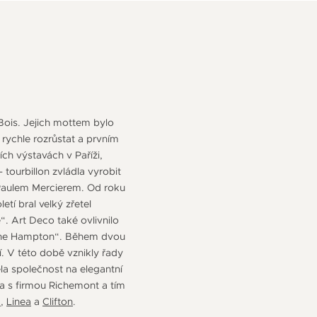
 Bois. Jejich mottem bylo
 rychle rozrůstat a prvním
ch výstavách v Paříži,
tourbillon zvládla vyrobit
s Paulem Mercierem. Od roku
etí bral velký zřetel
. Art Deco také ovlivnilo
s the Hampton“. Během dvou
í. V této době vznikly řady
la společnost na elegantní
la s firmou Richemont a tím
a
,
Linea
a
Clifton
.