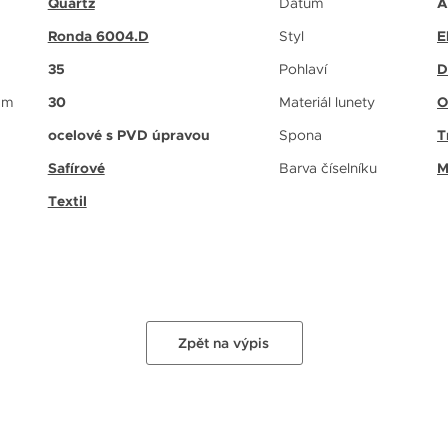
Quartz
Datum
A
Ronda 6004.D
Styl
E
35
Pohlaví
D
 m
30
Materiál lunety
O
ocelové s PVD úpravou
Spona
T
Safírové
Barva číselníku
M
Textil
Zpět na výpis