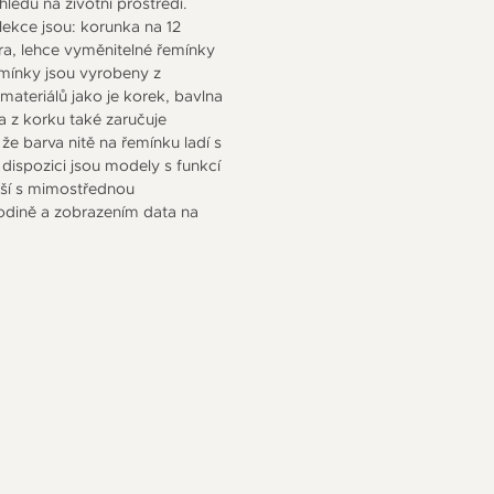
ohledu na životní prostředí.
ekce jsou: korunka na 12
a, lehce vyměnitelné řemínky
mínky jsou vyrobeny z
ateriálů jako je korek, bavlna
a z korku také zaručuje
 že barva nitě na řemínku ladí s
 dispozici jsou modely s funkcí
lší s mimostřednou
odině a zobrazením data na