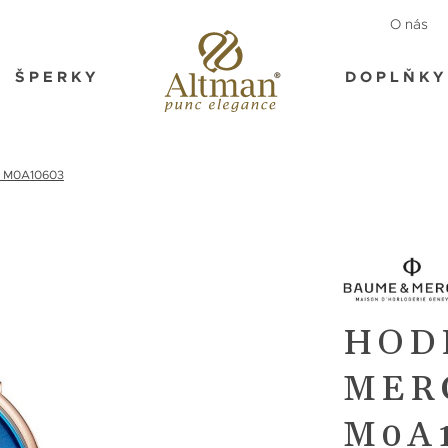
O nás
ŠPERKY
DOPLŇKY
 M0A10603
HOD
MER
M0A