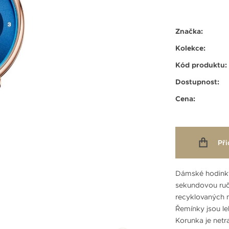
Značka:
Kolekce:
Kód produktu:
Dostupnost:
Cena:
Při
Dámské hodin
sekundovou ručk
recyklovaných m
Řemínky jsou l
Korunka je netr