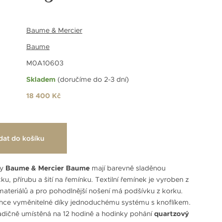
Baume & Mercier
Baume
M0A10603
Skladem
(doručíme do 2-3 dní)
18 400 Kč
dat do košíku
ky
Baume & Mercier Baume
mají barevně sladěnou
u, přírubu a šití na řemínku. Textilní řemínek je vyroben z
ateriálů a pro pohodlnější nošení má podšívku z korku.
ehce vyměnitelné díky jednoduchému systému s knoflíkem.
adičně umístěná na 12 hodině a hodinky pohání
quartzový