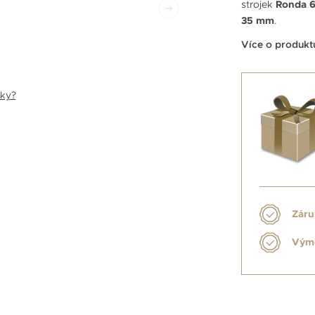
strojek
Ronda 
35 mm
.
Více o produkt
nky?
Záru
Výmě