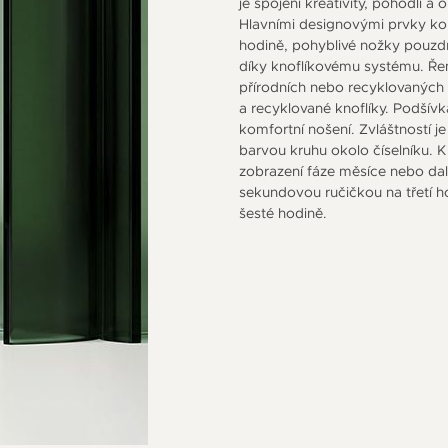
je spojení kreativity, pohodlí a 
Hlavními designovými prvky kol
hodině, pohyblivé nožky pouzdr
díky knoflíkovému systému. Ře
přírodních nebo recyklovaných m
a recyklované knoflíky. Podšívk
komfortní nošení. Zvláštností je
barvou kruhu okolo číselníku. K
zobrazení fáze měsíce nebo da
sekundovou ručičkou na třetí h
šesté hodině.