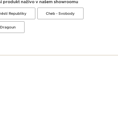
si produkt naživo v našem showroomu
městí Republiky
Cheb - Svobody
 Dragoun
E