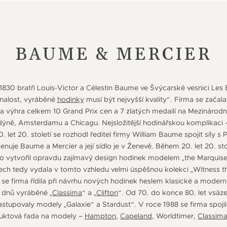
BAUME & MERCIER
 1830 bratři Louis-Victor a Célestin Baume ve Švýcarské vesnici Les
onalost, vyráběné
hodinky
musí být nejvyšší kvality“. Firma se začala
výhra celkem 10 Grand Prix cen a 7 zlatých medailí na Mezinárodní
ně, Amsterdamu a Chicagu. Nejsložitější hodinářskou komplikaci – 
. let 20. století se rozhodl ředitel firmy William Baume spojit síly 
enuje Baume a Mercier a její sídlo je v Ženevě. Během 20. let 20. stol
o vytvořil opravdu zajímavý design hodinek modelem „the Marquise“
tech tedy vydala v tomto vzhledu velmi úspěšnou kolekci „Witnes
se firma řídila při návrhu nových hodinek heslem klasické a modern
 dnů vyráběné „
Classima
“ a „
Clifton
“. Od 70. do konce 80. let vsáze
stupovaly modely „Galaxie“ a Stardust“. V roce 1988 se firma spoji
duktová řada na modely –
Hampton
,
Capeland
, Worldtimer,
Classim