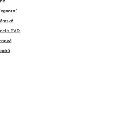
no
legantní
ámské
cel s PVD
rnová
odrá