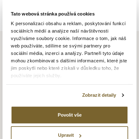
Zpět na výpis
Tato webová stránka používá cookies
K personalizaci obsahu a reklam, poskytování funkcí
sociálních médií a analýze naší návštěvnosti
využíváme soubory cookie. Informace o tom, jak náš
web používáte, sdílíme se svými partnery pro
sociální média, inzerci a analýzy. Partneři tyto údaje
mohou zkombinovat s dalšími informacemi, které jste
MAURICE LACROIX
jim poskytli nebo které získali v důsledku toho, že
používáte jejich služby.
Počátky této značky se datují do roku 1975, kdy společnost
Desco von Schulthess Company (počátky této společnosti
se datují do roku 1889) koupila továrnu ve Švýcarském městě
Zobrazit detaily
Saignelegier, která vyráběla hodinky pro jiné privátní značky.
V roce 1975 se rozhodla začít vyrábět hodinky pod vlastní
Povolit vše
značkou Maurice Lacroix. Značka se pyšní 14 vlastními
mechanickými strojky, včetně nejtěžší hodinářské
komplikace – tourbillonu. Ale to neznamená, že nezapomíná
Upravit
na uživatele, kterým nabízí řadu modelů s quartzovými