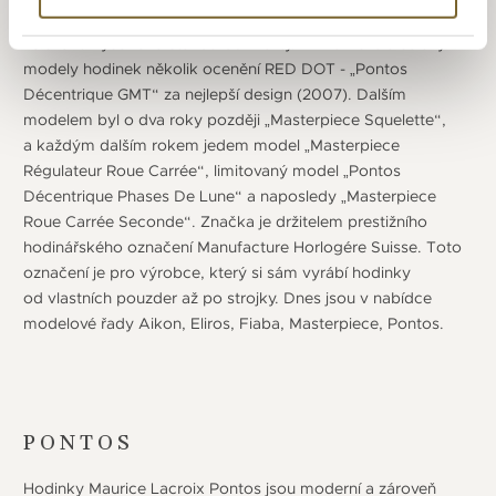
strojky ETA či RONDA. Ani u „běžnějších“ hodinek neslevuje
ze svého vysokého standardu kvality. Firma získala se svými
modely hodinek několik ocenění RED DOT - „Pontos
Décentrique GMT“ za nejlepší design (2007). Dalším
modelem byl o dva roky později „Masterpiece Squelette“,
a každým dalším rokem jedem model „Masterpiece
Régulateur Roue Carrée“, limitovaný model „Pontos
Décentrique Phases De Lune“ a naposledy „Masterpiece
Roue Carrée Seconde“. Značka je držitelem prestižního
hodinářského označení Manufacture Horlogére Suisse. Toto
označení je pro výrobce, který si sám vyrábí hodinky
od vlastních pouzder až po strojky. Dnes jsou v nabídce
modelové řady Aikon, Eliros, Fiaba, Masterpiece, Pontos.
PONTOS
Hodinky Maurice Lacroix Pontos jsou moderní a zároveň