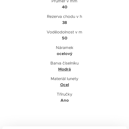
Průměr v mm
40
Rezerva chodu v h
38
Voděodolnost v m
50
Náramek
ocelový
Barva číselníku
Modrá
Materiál lunety
Ocel
Tříručky
Ano