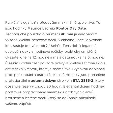
Funkční, elegantní a především maximálně spolehlivé. To
jsou hodinky
Maurice Lacroix Pontos Day Date
.
Jednoduché pouzdro o průměru
40 mm
je vyrobeno z
vysoce kvalitní, nerezové oceli. S chladnou ocelí dokonale
kontrastuje tmavě modrý číselník. Ten zdobí elegantní
ocelové indexy a hodinové ručičky, prakticky umístěný
ukazatel dne na 12. hodině a malá datumovka na 6. hodině.
Číselník i vrchní část pouzdra pokrývá kvalitní safírové sklo s
antireflexní vrstvou, které je známé svou vysokou odolností
proti poškrábání a ostrou čitelností. Hodinky jsou poháněné
profesionálním
automatickým
strojkem
ETA 2836-2
, který
dosahuje rezervy chodu 30 hodin. Elegantní dojem hodinek
podtrhuje propracovaný náramek z drobných článků
broušené a leštěné oceli, který se dokonale přizpůsobí
vašemu zápěstí.