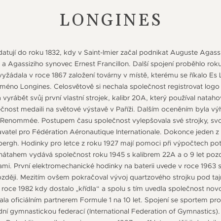
LONGINES
atují do roku 1832, kdy v Saint-Imier začal podnikat Auguste Agassiz
a Agassiziho synovec Ernest Francillon. Další spojení proběhlo rok
 vyžádala v roce 1867 založení továrny v místě, kterému se říkalo E
jméno Longines. Celosvětově si nechala společnost registrovat logo
 vyrábět svůj první vlastní strojek, kalibr 20A, který používal natah
ečnost medaili na světové výstavě v Paříži. Dalším oceněním byla vý
Renommée. Postupem času společnost vylepšovala své strojky, svoj
davatel pro Fédération Aéronautique Internationale. Dokonce jede
ergh. Hodinky pro letce z roku 1927 mají pomoci při výpočtech potř
átahem vydává společnost roku 1945 s kalibrem 22A a o 9 let pozd
ami. První elektromechanické hodinky na baterii uvede v roce 1963 
 později. Mezitím ovšem pokračoval vývoj quartzového strojku pod t
 roce 1982 kdy dostalo „křídla“ a spolu s tím uvedla společnost no
ala oficiálním partnerem Formule 1 na 10 let. Spojení se sportem proh
ní gymnastickou federací (International Federation of Gymnastics).