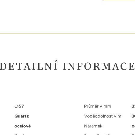
DETAILNÍ INFORMAC
L157
Průměr v mm
3
Quartz
Voděodolnost v m
3
ocelové
Náramek
o