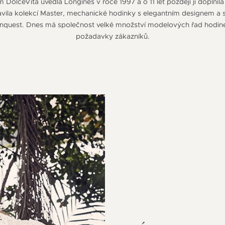
olceVita uvedla Longines v roce 1997 a o 11 let později ji doplnil
vila kolekcí Master, mechanické hodinky s elegantním designem a 
quest. Dnes má společnost velké množství modelových řad hodinek 
požadavky zákazníků.