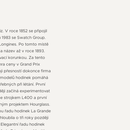
. V roce 1852 se připojil
u 1983 se Swatch Group.
s Longines. Po tomto místě
 a název až v roce 1893.
ovací korunkou. Za tento
hra ceny v Grand Prix
i přesností dokonce firma
n z modelů hodinek pomáhá
ebných při létání. První
ěji začíná experimentovat
se strojkem L400 a první
ajným projektem Hourglass.
vou řadu hodinek La Grande
loubila o tři roky později
 Elegantní řadu hodinek