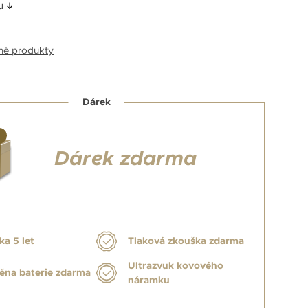
u
bné produkty
Dárek
Dárek zdarma
ka 5 let
Tlaková zkouška zdarma
Ultrazvuk kovového
na baterie zdarma
náramku