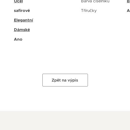
Ocel
Barva číselníku
B
safírové
Tříručky
A
Elegantní
Dámské
Ano
Zpět na výpis