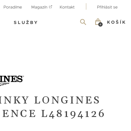
Poradíme
Magazín
Kontakt
Přihlásit se
KOŠÍK
SLUŽBY
0
INKY LONGINES
ENCE L48194126