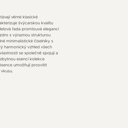
ávají věrné klasické
kterizuje švýcarskou kvalitu
delová řada promlouvá elegancí
zdro s výraznou strukturou
né minimalistické číselníky s
ový harmonický vzhled všech
lastnosti se společně spojují a
ezbytnou esencí kolekce
sence umožňují prosvítit
 vkusu.