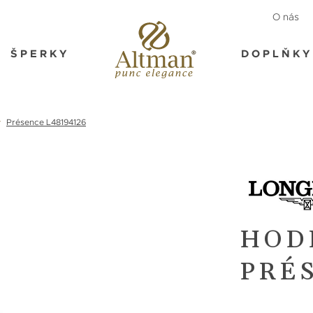
O nás
ŠPERKY
DOPLŇKY
Présence L48194126
HOD
PRÉS