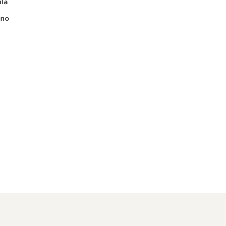
ílá
no