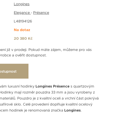
Longines
Elegance
-
Présence
L48194126
Na dotaz
20 380 Kč
ení již v prodeji. Pokud máte zájem, můžeme pro vás
robce a ověřit dostupnost.
ostupnost
vám luxusní hodinky
Longines Présence
s quartzovým
 Hodinky mají rozměr pouzdra 33 mm a jsou vyrobeny z
 materiálů. Pouzdro je z kvalitní oceli a vrchní část pokrývá
afírové sklo. Celé provedení doplňuje kvalitní ocelový
bcem hodinek je renomovaná značka
Longines
.