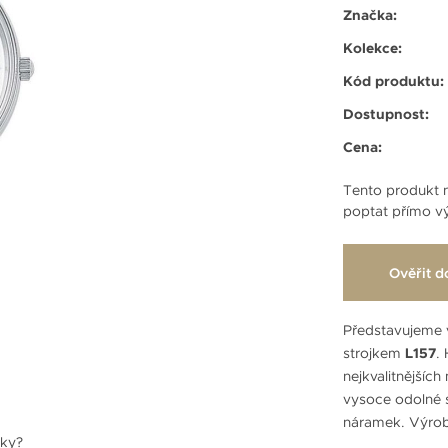
Značka:
Kolekce:
Kód produktu:
Dostupnost:
Cena:
Tento produkt n
poptat přímo vý
Ověřit d
Představujeme 
strojkem
L157
.
nejkvalitnějších
vysoce odolné s
náramek. Výro
nky?