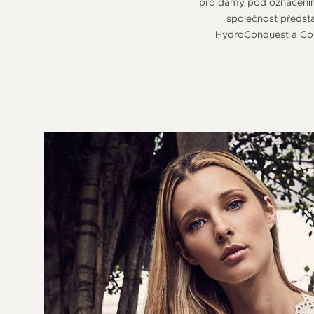
pro dámy pod označením D
společnost předsta
HydroConquest a Con