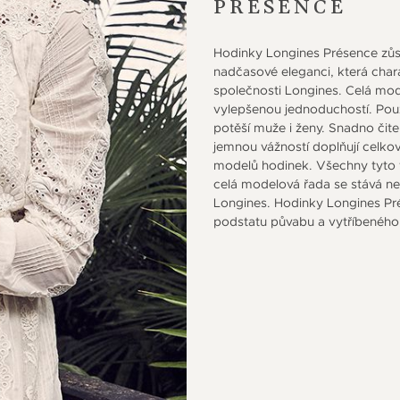
PRÉSENCE
Hodinky Longines Présence zůst
nadčasové eleganci, která chara
společnosti Longines. Celá mo
vylepšenou jednoduchostí. Pou
potěší muže i ženy. Snadno čitel
jemnou vážností doplňují celk
modelů hodinek. Všechny tyto v
celá modelová řada se stává n
Longines. Hodinky Longines Pré
podstatu půvabu a vytříbeného