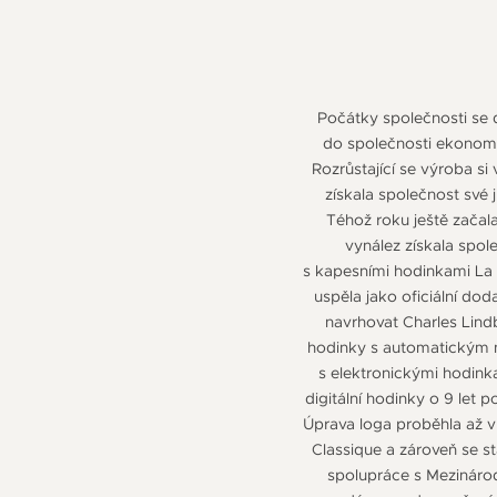
Počátky společnosti se d
do společnosti ekonom 
Rozrůstající se výroba si
získala společnost své 
Téhož roku ještě začala
vynález získala spol
s kapesními hodinkami La 
uspěla jako oficiální do
navrhovat Charles Lindb
hodinky s automatickým n
s elektronickými hodink
digitální hodinky o 9 let
Úprava loga proběhla až v
Classique a zároveň se st
spolupráce s Mezinárod