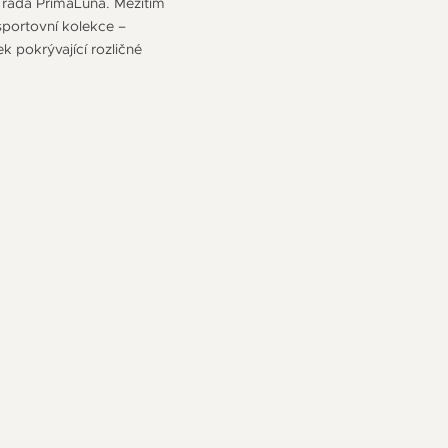
a řada PrimaLuna. Mezitím
sportovní kolekce –
pokrývající rozličné