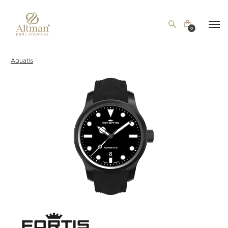
0
Aquatis