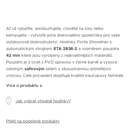
Ať už rybaříte, windsurfujete, chodíte na túry nebo
kempujete - vytvořili jsme dokonalého společníka pro vaše
outdoorová dobrodružství.
Hodinky Fortis Shoreliner
s
automatickým strojkem
ETA 2836-2
a rozměrem pouzdra
42 mm
které jsou vyrobeny z nejkvalitnějších materiálů.
Pouzdro je z oceli s PVD úpravou v černé barvě a vysoce
odolným
safírovým
sklem s oboustrannou antireflexní
vrstvou. Celé provedení doplňuje kvalitní kaučukový řemínek.
Více o produktu
Jak vybrat vhodné hodinky?
Přejít na podobné produkty