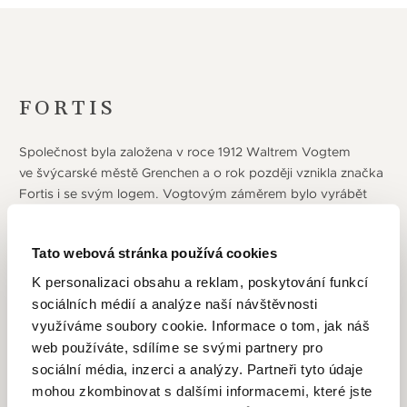
FORTIS
Společnost byla založena v roce 1912 Waltrem Vogtem
ve švýcarské městě Grenchen a o rok později vznikla značka
Fortis i se svým logem. Vogtovým záměrem bylo vyrábět
kvalitní náramkové hodinky pro mezinárodní trh. Jeho firma
začala v roce 1926 vyrábět první sériově vyráběné
Tato webová stránka používá cookies
náramkové automatické hodinky, jejíchž návrh připravil
angličan John Warwood. Cestu k letectví si začala
K personalizaci obsahu a reklam, poskytování funkcí
společnost budovat v roce 1987, kdy uvedla hodinky Flieger
sociálních médií a analýze naší návštěvnosti
Chronograph. Hodinky byly zpětně oceněny 1. cenou
využíváme soubory cookie. Informace o tom, jak náš
European Aviation Watch Award v roce 2004. Dnes hodinky
web používáte, sdílíme se svými partnery pro
Fortis používá více než 60 vojenských letek světa (např. 11
sociální média, inzerci a analýzy. Partneři tyto údaje
švýcarská letku a německá „72 Westfalen“), a v kolekci
mohou zkombinovat s dalšími informacemi, které jste
hodinek nesou označení Aviatis. Avšak neskočilo to pouze