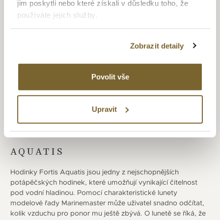
jim poskytli nebo které získali v důsledku toho, že
u letectví, pokračoval i do vesmíru, kdy si je po náročných
používáte jejich služby.
testech vybrala ruská kosmická agentura ROSKOSMOS. Svůj
první křest ve vesmíru měly v roce 1994 na palubě vesmírné
stanice – MIR, kde oběhly více než 100 000 krát zemi. Tato
Zobrazit detaily
spolupráce trvá dodnes a ruští kosmonauti nosí hodinky
Fortis při misích na palubě Mezinárodní vesmírné stanice,
jméno kolekce je Cosmonautis. Dalšími dvěma kolekcemi
Povolit vše
jsou Terrestis, která ctí elegantní vzhled meziválečného
období a Aquatis pro prozkoumávání hlubin moře.
Upravit
AQUATIS
Hodinky Fortis Aquatis jsou jedny z nejschopnějších
potápěčských hodinek, které umožňují vynikající čitelnost
pod vodní hladinou. Pomocí charakteristické lunety
modelové řady Marinemaster může uživatel snadno odčítat,
kolik vzduchu pro ponor mu ještě zbývá. O lunetě se říká, že